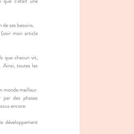
 que c'était une 
n de ses besoins. 
(voir mon article 
s que chacun vit, 
Ainsi, toutes les 
un monde meilleur. 
 par des phases 
ssus encore.
de développement 