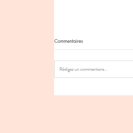
Commentaires
Rédigez un commentaire...
La véritable puissance d'un
leader