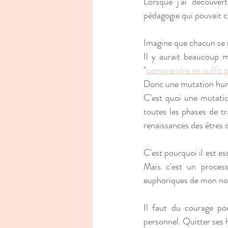
Lorsque j'ai découver
pédagogie qui pouvait c
Imagine que chacun se 
Il y aurait beaucoup m
"
comprendre ne suffit 
Donc une mutation huma
C'est quoi une mutatio
toutes les phases de t
renaissances des êtres c
C'est pourquoi il est es
Mais c'est un proces
euphoriques de mon nou
Il faut du courage po
personnel. Quitter ses h