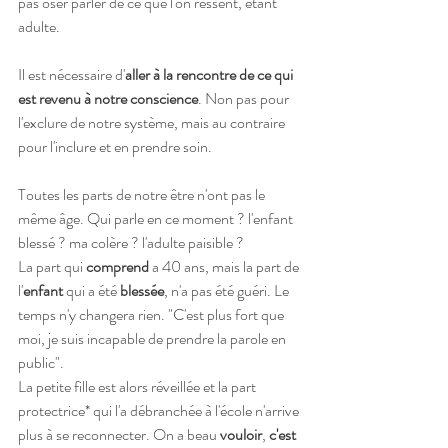
pas oser parler de ce que l'on ressent, étant 
adulte. 
Il est nécessaire d'
aller à la rencontre de ce qui 
est revenu à notre conscience
. Non pas pour 
l'exclure de notre système, mais au contraire 
pour l'inclure et en prendre soin.
Toutes les parts de notre être n'ont pas le 
même âge. Qui parle en ce moment ? l'enfant 
blessé ? ma colère ? l'adulte paisible ? 
La part qui 
comprend
 a 40 ans, mais la part de 
l'
enfant
 qui a été 
blessée
, n'a pas été guéri. Le 
temps n'y changera rien. "C'est plus fort que 
moi, je suis incapable de prendre la parole en 
public".
La petite fille est alors réveillée et la part 
protectrice* qui l'a débranchée à l'école n'arrive 
plus à se reconnecter. On a beau 
vouloir
, 
c'est 