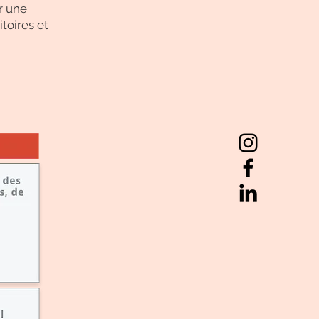
r une
toires et