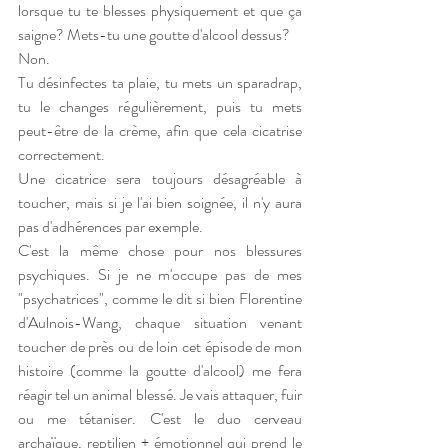
lorsque tu te blesses physiquement et que ça 
saigne? Mets-tu une goutte d'alcool dessus? 
Non. 
Tu désinfectes ta plaie, tu mets un sparadrap, 
tu le changes régulièrement, puis tu mets 
peut-être de la crème, afin que cela cicatrise 
correctement. 
Une cicatrice sera toujours désagréable à 
toucher, mais si je l'ai bien soignée, il n'y aura 
pas d'adhérences par exemple. 
C'est la même chose pour nos blessures 
psychiques. Si je ne m'occupe pas de mes 
"psychatrices", comme le dit si bien Florentine 
d'Aulnois-Wang, chaque situation venant 
toucher de près ou de loin cet épisode de mon 
histoire (comme la goutte d'alcool) me fera 
réagir tel un animal blessé. Je vais attaquer, fuir 
ou me tétaniser. C'est le duo cerveau 
archaïque, reptilien + émotionnel qui prend le 