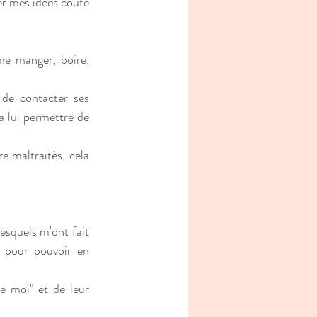
r mes idées coûte 
e manger, boire, 
Le rôle d'un parent est de répondre aux besoins de son enfant, de lui permettre de contacter ses 
va lui permettre de 
 maltraités, cela 
lesquels m'ont fait 
, pour pouvoir en 
e moi" et de leur 