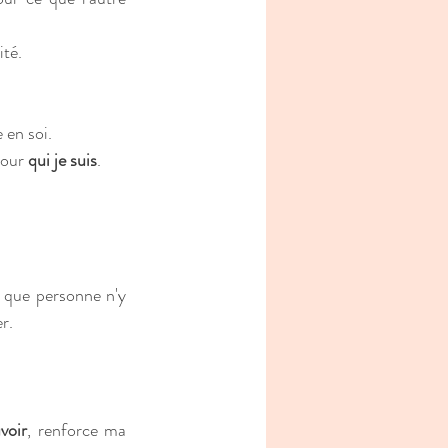
ité.
 en soi.
pour 
qui je suis
. 
e que personne n'y 
r.
voir
, renforce ma 