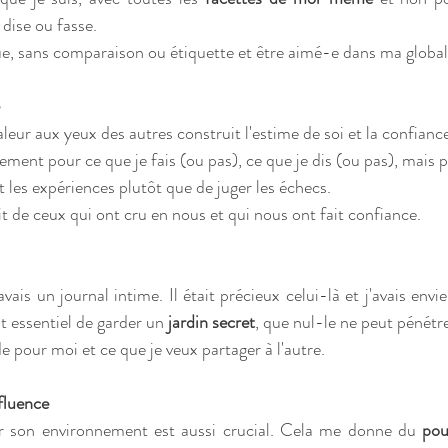
 dise ou fasse.
e, sans comparaison ou étiquette et être aimé-e dans ma global
eur aux yeux des autres construit l'estime de soi et la confiance
ulement pour ce que je fais (ou pas), ce que je dis (ou pas), mais 
et les expériences plutôt que de juger les échecs. 
de ceux qui ont cru en nous et qui nous ont fait confiance.
avais un journal intime. Il était précieux celui-là et j'avais envi
st essentiel de garder un 
jardin secret
, que nul-le ne peut pénétre
de pour moi et ce que je veux partager à l'autre.
fluence
r son environnement est aussi crucial. Cela me donne du 
pou