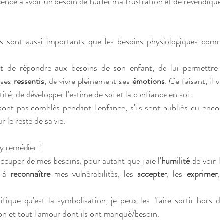
ence à avoir un besoin de hurler ma frustration et de revendique
ls sont aussi importants que les besoins physiologiques comm
 ses 
ressentis
, de vivre pleinement ses 
émotions
. Ce faisant, il 
tité, de développer l'estime de soi et la confiance en soi.
sont pas comblés pendant l'enfance, s'ils sont oubliés ou encore
 le reste de sa vie.
 y remédier ! 
'occuper de mes besoins, pour autant que j'aie l'
humilité
 de voir 
 à 
reconnaître
 mes vulnérabilités, les 
accepter
, les 
exprimer
ique qu'est la symbolisation, je peux les "faire sortir hors d
ion et tout l'amour dont ils ont manqué/besoin.