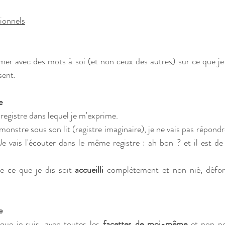
tionnels
mer avec des mots à soi (et non ceux des autres) sur ce que je r
sent.
e
registre dans lequel je m'exprime. 
monstre sous son lit (registre imaginaire), je ne vais pas répondre
 Je vais l'écouter dans le même registre : ah bon ? et il est de
 ce que je dis soit 
accueilli 
complètement et non nié, défor
e
que je suis, avec toutes les 
facettes de moi-même
 et non po