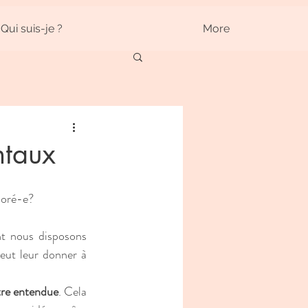
Qui suis-je ?
More
ntaux
noré-e?
t nous disposons 
peut leur donner à 
tre entendue
. Cela 