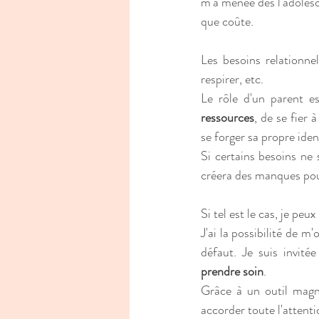
m'a menée dès l'adolesc
que coûte. 
Les besoins relationne
respirer, etc.
ressources
, de se fier à
se forger sa propre iden
Si certains besoins ne 
créera des manques pour
Si tel est le cas, je peux
J'ai la possibilité de m
défaut. Je suis invitée
prendre soin
. 
Grâce à un outil magnif
accorder toute l'attent