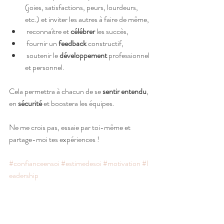
(joies, satisfactions, peurs, lourdeurs, 
etc.) et inviter les autres à faire de même,
 reconnaître et 
célébrer
 les succès,
 fournir un 
feedback
 constructif,
 soutenir le 
développement
 professionnel 
et personnel.
Cela permettra à chacun de se 
sentir entendu
, 
en 
sécurité
 et boostera les équipes.
Ne me crois pas, essaie par toi-même et 
partage-moi tes expériences !
#confianceensoi
#estimedesoi
#motivation
#l
eadership