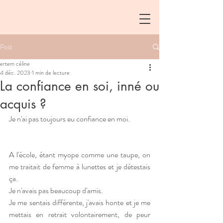
Post
ertem céline
4 déc. 2023
1 min de lecture
La confiance en soi, inné ou
acquis ?
Je n'ai pas toujours eu confiance en moi.
A l'école, étant myope comme une taupe, on 
me traitait de femme à lunettes et je détestais 
ça.
Je n'avais pas beaucoup d'amis.
Je me sentais différente, j'avais honte et je me 
mettais en retrait volontairement, de peur 