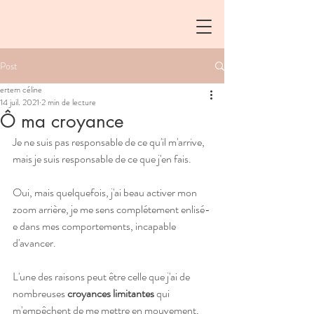
Post
ertem céline
14 juil. 2021
2 min de lecture
Ô ma croyance
Je ne suis pas responsable de ce qu'il m'arrive, 
mais je suis responsable de ce que j'en fais.
Oui, mais quelquefois, j'ai beau activer mon 
zoom arrière, je me sens complétement enlisé-
e dans mes comportements, incapable 
d'avancer.
L'une des raisons peut être celle que j'ai de 
nombreuses 
croyances limitantes
 qui 
m'empêchent de me mettre en mouvement, 