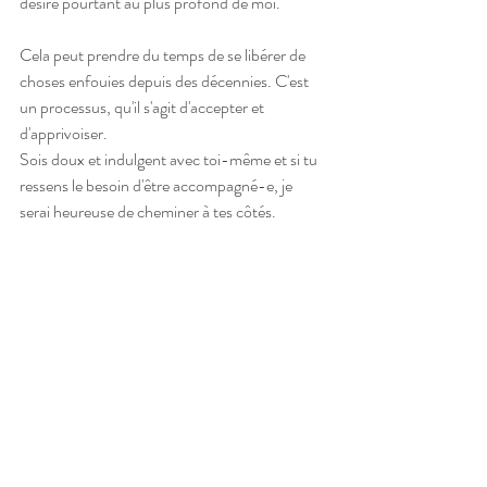
désire pourtant au plus profond de moi. 
Cela peut prendre du temps de se libérer de 
choses enfouies depuis des décennies. C'est 
un processus, qu'il s'agit d'accepter et 
d'apprivoiser.
Sois doux et indulgent avec toi-même et si tu 
ressens le besoin d'être accompagné-e, je 
serai heureuse de cheminer à tes côtés.
© Jessica Durrant