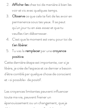
Affiche-les
 chez toi de manière à bien les 
voir et vis avec quelques temps.
Observe
 ce que cela te fait de les avoir en 
permanence sous tes yeux. Il se peut 
qu'un jour tu en aies assez et que tu 
veuilles t'en débarrasser. 
C'est que le moment est venu pour toi de 
t'en libérer
.
Tu vas la 
remplacer
 par une 
croyance 
positive
. 
Cette dernière étape est importante, car si je 
libère, je crée de l'espace et ce dernier a besoin 
d'être comblé par quelque chose de conscient 
et -si possible- de positif.
Les croyances limitantes peuvent influencer 
toute ma vie, peuvent freiner un 
épanouissement ou un changement, que je 