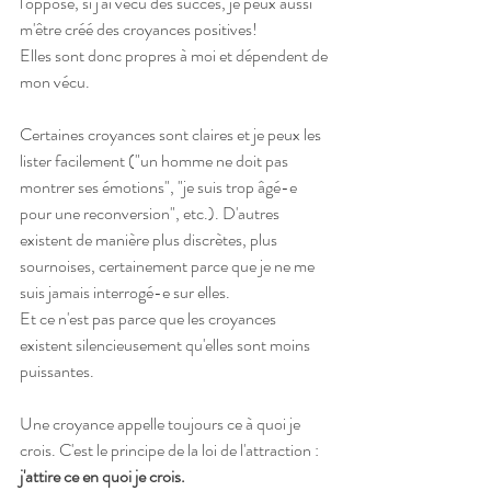
l'opposé, si j'ai vécu des succès, je peux aussi 
m'être créé des croyances positives!
Elles sont donc propres à moi et dépendent de 
mon vécu. 
Certaines croyances sont claires et je peux les 
lister facilement ("un homme ne doit pas 
montrer ses émotions", "je suis trop âgé-e 
pour une reconversion", etc.). D'autres 
existent de manière plus discrètes, plus 
sournoises, certainement parce que je ne me 
suis jamais interrogé-e sur elles.
Et ce n'est pas parce que les croyances 
existent silencieusement qu'elles sont moins 
puissantes.
Une croyance appelle toujours ce à quoi je 
crois. C'est le principe de la loi de l'attraction :
j'attire ce en quoi je crois.